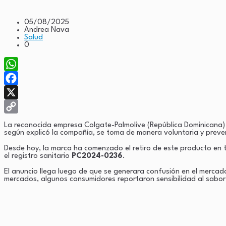
05/08/2025
Andrea Nava
Salud
0
WhatsApp
Facebook
X
Copy
La reconocida empresa Colgate-Palmolive (República Dominicana) I
según explicó la compañía, se toma de manera voluntaria y preven
Link
Desde hoy, la marca ha comenzado el retiro de este producto en t
el registro sanitario
PC2024-0236
.
El anuncio llega luego de que se generara confusión en el mercado
mercados, algunos consumidores reportaron sensibilidad al sabor