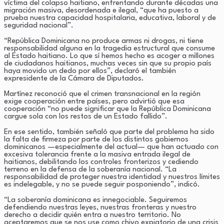
víctima del colapso haitiano, enfrentando durante décadas una
migración masiva, desordenada e ilegal, “que ha puesto a
prueba nuestra capacidad hospitalaria, educativa, laboral y de
seguridad nacional”.
“República Dominicana no produce armas ni drogas, ni tiene
responsabilidad alguna en la tragedia estructural que consume
al Estado haitiano. Lo que sí hemos hecho es acoger a millones
de ciudadanos haitianos, muchas veces sin que su propio país
haya movido un dedo por ellos”, declaró el también
expresidente de la Cámara de Diputados.
Martínez reconoció que el crimen transnacional en la región
exige cooperación entre países, pero advirtió que esa
cooperación “no puede significar que la República Dominicana
cargue sola con los restos de un Estado fallido”.
En ese sentido, también señaló que parte del problema ha sido
la falta de firmeza por parte de los distintos gobiernos
dominicanos —especialmente del actual— que han actuado con
excesiva tolerancia frente a la masiva entrada ilegal de
haitianos, debilitando los controles fronterizos y cediendo
terreno en la defensa de la soberanía nacional. “La
responsabilidad de proteger nuestra identidad y nuestros límites
es indelegable, y no se puede seguir posponiendo”, indicó.
“La soberanía dominicana es innegociable. Seguiremos
defendiendo nuestras leyes, nuestras fronteras y nuestro
derecho a decidir quién entra a nuestro territorio. No
aceptaremos que se nos use como chivo expiatorio de una crisis