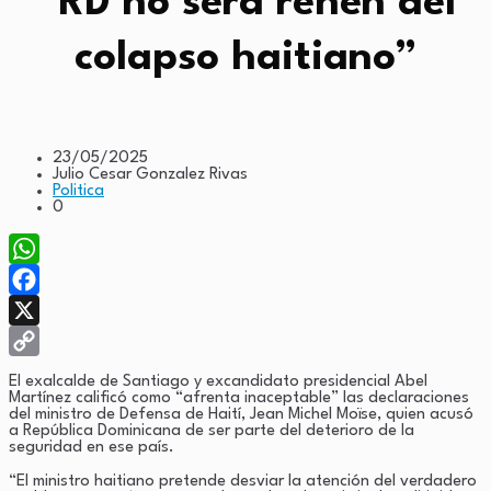
“RD no será rehén del
colapso haitiano”
23/05/2025
Julio Cesar Gonzalez Rivas
Politica
0
WhatsApp
Facebook
X
Copy
El exalcalde de Santiago y excandidato presidencial Abel
Martínez calificó como “afrenta inaceptable” las declaraciones
Link
del ministro de Defensa de Haití, Jean Michel Moïse, quien acusó
a República Dominicana de ser parte del deterioro de la
seguridad en ese país.
“El ministro haitiano pretende desviar la atención del verdadero