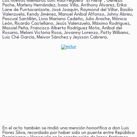
Los nuevos miembros son: Raúl Peguero “El Filete”, Génesis
Pache, Marleny Hernández, Isaac Villa, Anthony Álvarez, Erika
Lane de Puntacanízate, José Joaquín, Raymond del Villar, Basilio
Valenzuela, Kendy Jiménez, Manuel Aníbal Alfonso, Johny Abreu,
Pascual Santillán, Livio Mariano Cedeño, Julio Arache, Mónica
León, Ricardo Castellano, Jesús Valenzuela, Máximo Rodríguez,
Massiel Peña, Francisco Alberto Rodríguez Mota, Aníbal del
Rosario, Melani Victoria Rosa, Jovanny Lorenzo, Patty Williams,
Luis Ché García, Meivor Sánchez y Jeysson Cabrera.
En el acto también se rindió una mención honorífica a don Luis
Flores Silva, recordado por haber sido un puente entre República