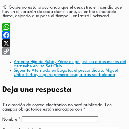
“El Gobierno está procurando que el desastre, el incendio que
hay en el corazón de cada dominicano, se enfríe echándole
tierra, dejando que pase el tiempo”, enfatizó Lockward.
WhatsApp
Facebook
X
Copy
Anterior
Hija de Rubby Pérez exige justicia a dos meses del
derrumbe en Jet Set Club
Link
Siguente
Atentado en Bogotá: el precandidato Miguel
Uribe Turbay supera primera cirugía tras ser baleado
Deja una respuesta
Tu dirección de correo electrónico no será publicada.
Los
campos obligatorios están marcados con
*
Nombre
*