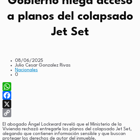
Gobierno niega acceso
a planos del colapsado
Jet Set
08/06/2025
Julio Cesar Gonzalez Rivas
Nacionales
0
WhatsApp
Facebook
X
Copy
El abogado Ángel Lockward reveló que el Ministerio de la
Vivienda rechazó entregarle los planos del colapsado Jet Set,
Link
alegando que contienen información sensible y que buscan
proteger los derechos de autor del inmueble.