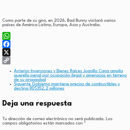
Como parte de su gira, en 2026, Bad Bunny visitará varios
países de América Latina, Europa, Asia y Australia.
WhatsApp
Facebook
X
Copy
Anterior
Inversiones y Bienes Raíces Juanillo Cana amplía
querella penal por ocupación ilegal y amenazas en terreno
Link
de su propiedad
Siguente
Gobierno mantiene precios de combustibles y
destina RD$352.2 millones
Deja una respuesta
Tu dirección de correo electrónico no será publicada.
Los
campos obligatorios están marcados con
*