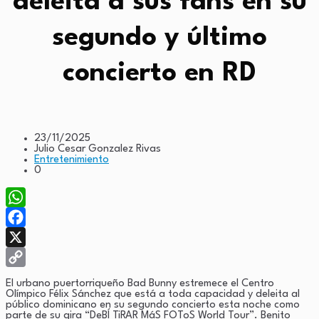
deleita a sus fans en su
segundo y último
concierto en RD
23/11/2025
Julio Cesar Gonzalez Rivas
Entretenimiento
0
WhatsApp
Facebook
X
Copy
El urbano puertorriqueño Bad Bunny estremece el Centro
Olímpico Félix Sánchez que está a toda capacidad y deleita al
Link
público dominicano en su segundo concierto esta noche como
parte de su gira “DeBÍ TiRAR MáS FOToS World Tour”. Benito