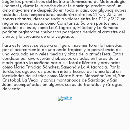
Según los pronósticos del Instituto Dominicano de Meteorología
(Indomet), durante la noche de este domingo predominará un
cielo mayormente despejado en todo el país, con algunas nubes
aisladas. Las temperaturas oscilarán entre los 21 °C y 23 °C en
zonas urbanas, descendiendo a valores entre los 11 °C y 13 °C en
regiones montañosas como Constanza. Solo en puntos muy
aislados del este, como La Altagracia, El Seibo y La Romana,
podrían registrarse chubascos pasajeros debido al arrastre del
viento y la cercanía de una vaguada.
Para este lunes, se espera un ligero incremento en la humedad
por el acercamiento de una onda tropical y la persistencia de
una vaguada en niveles medios y altos de la atmósfera. Estas
condiciones favorecerán chubascos aislados en horas de la
madrugada y la mañana hacia el litoral atlántico y provincias
como María Trinidad Sánchez, Samaná y La Altagracia. Por la
tarde, los aguaceros podrían intensificarse de forma local en
localidades del interior como Monte Plata, Monseñor Nouel, San
Cristóbal, La Vega, y zonas montañosas de Santiago y San
Juan, acompañados en algunos casos de tronadas y ráfagas
de viento.