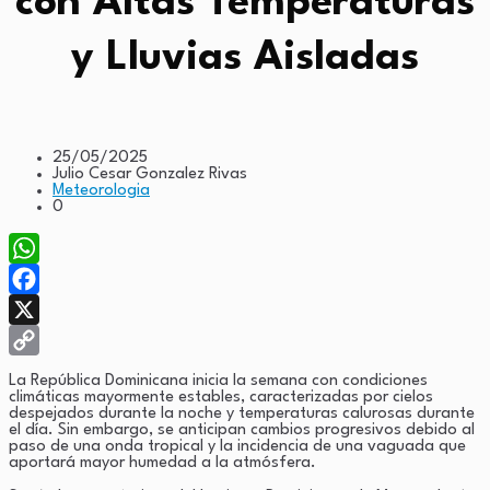
con Altas Temperaturas
y Lluvias Aisladas
25/05/2025
Julio Cesar Gonzalez Rivas
Meteorologia
0
WhatsApp
Facebook
X
Copy
La República Dominicana inicia la semana con condiciones
climáticas mayormente estables, caracterizadas por cielos
Link
despejados durante la noche y temperaturas calurosas durante
el día. Sin embargo, se anticipan cambios progresivos debido al
paso de una onda tropical y la incidencia de una vaguada que
aportará mayor humedad a la atmósfera.