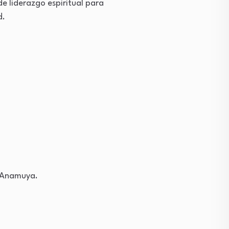
e liderazgo espiritual para
d.
e Anamuya.