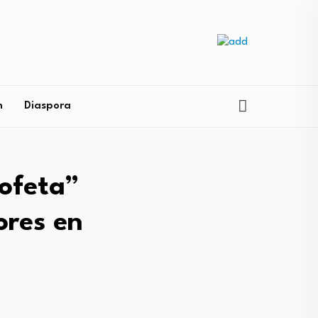
n
Diaspora
rofeta”
ores en