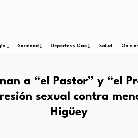
gía
Sociedad
Deportes y Ocio
Salud
Opinio
an a “el Pastor” y “el P
resión sexual contra men
Higüey