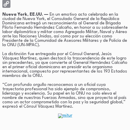
X
Copy
Nueva York, EE.UU. —
En un emotivo acto celebrado en la
ciudad de Nueva York, el Consulado General de la República
Link
Dominicana entregó un reconocimiento al General de Brigada
Piloto Fernando Hernández Calcaño, en honor a su sobresaliente
labor diplomática y militar como Agregado Militar, Naval y Aéreo
ante las Naciones Unidas, así como por su elección como
Presidente de la Comunidad de Asesores Militares y de Policía de
la ONU (UN-MPAC).
La distinción fue entregada por el Cónsul General, Jesús
Vásquez Martínez, quien destacó la trascendencia de este logro
sin precedentes, ya que convierte al General Hernández Calcaño
en el primer oficial dominicano en presidir este organismo
internacional, compuesto por representantes de los 193 Estados
miembros de la ONU.
“Con profundo orgullo reconocemos a un oficial cuya
trayectoria profesional ha sido ejemplo de compromiso,
liderazgo y excelencia. Su papel en la ONU no solo eleva el
nombre de nuestras Fuerzas Armadas, sino que proyecta al país
como un actor comprometido con la paz y la seguridad global,”
expresó el Cónsul Vásquez Martínez.