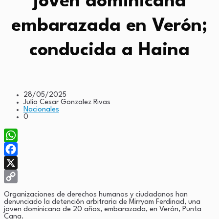
joven dominicana
embarazada en Verón;
conducida a Haina
28/05/2025
Julio Cesar Gonzalez Rivas
Nacionales
0
WhatsApp
Facebook
X
Copy
Organizaciones de derechos humanos y ciudadanos han
denunciado la detención arbitraria de Mirryam Ferdinad, una
Link
joven dominicana de 20 años, embarazada, en Verón, Punta
Cana.