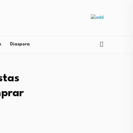
n
Diaspora
stas
mprar