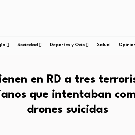
gía
Sociedad
Deportes y Ocio
Salud
Opinio
ienen en RD a tres terrori
ianos que intentaban co
drones suicidas