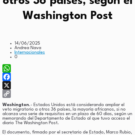
otros 36 países, según el
Washington Post
14/06/2025
Andrea Nava
Internacionales
0
WhatsApp
Facebook
X
Copy
Washington
.- Estados Unidos está considerando ampliar el
veto migratorio a otros 36 países, la mayoría africanos, si no
Link
alcanza una serie de requisitos en un plazo de 60 días, según un
memorando del Departamento de Estado al que tuvo acceso el
diario The Washington Post.
El documento, firmado por el secretario de Estado, Marco Rubio,