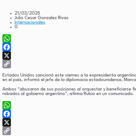
21/03/2025
Julio Cesar Gonzalez Rivas
Internacionales
0
WhatsApp
Facebook
X
Copy
Estados Unidos sancionó este viernes a la expresidenta argentina C
en el país, informó el jefe de la diplomacia estadounidense, Marc
Link
Ambos “abusaron de sus posiciones al orquestar y beneficiarse f
robados al gobierno argentino”, afirma Rubio en un comunicado.
WhatsApp
Facebook
X