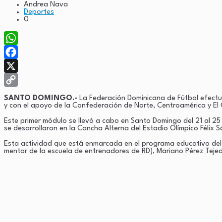
Andrea Nava
Deportes
0
WhatsApp
Facebook
X
Copy
SANTO DOMINGO.-
La Federación Dominicana de Fútbol efect
y con el apoyo de la Confederación de Norte, Centroamérica y El
Link
Este primer módulo se llevó a cabo en Santo Domingo del 21 al 25 
se desarrollaron en la Cancha Alterna del Estadio Olímpico Félix 
Esta actividad que está enmarcada en el programa educativo del 
mentor de la escuela de entrenadores de RD), Mariano Pérez Tejeda