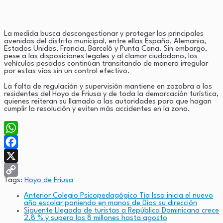
La medida busca descongestionar y proteger las principales
avenidas del distrito municipal, entre ellas España, Alemania,
Estados Unidos, Francia, Barceló y Punta Cana. Sin embargo,
pese a las disposiciones legales y al clamor ciudadano, los
vehículos pesados continúan transitando de manera irregular
por estas vías sin un control efectivo.
La falta de regulación y supervisión mantiene en zozobra a los
residentes del Hoyo de Friusa y de toda la demarcación turística,
quienes reiteran su llamado a las autoridades para que hagan
cumplir la resolución y eviten más accidentes en la zona.
WhatsApp
Facebook
X
Tags:
Hoyo de Friusa
Copy
Anterior
Colegio Psicopedagógico Tía Issa inicia el nuevo
Link
año escolar poniendo en manos de Dios su dirección
Siguente
Llegada de turistas a República Dominicana crece
2.8 % y supera los 8 millones hasta agosto