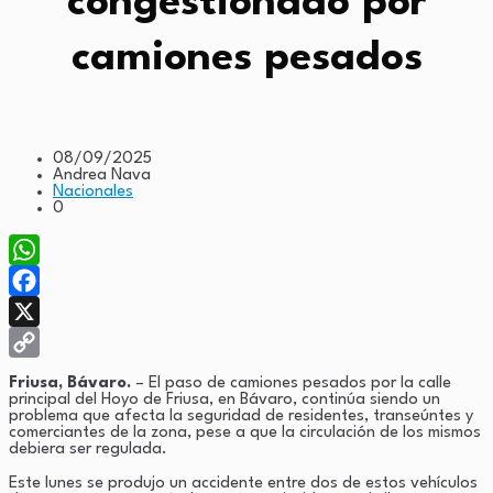
congestionado por
camiones pesados
08/09/2025
Andrea Nava
Nacionales
0
WhatsApp
Facebook
X
Copy
Friusa, Bávaro.
– El paso de camiones pesados por la calle
principal del Hoyo de Friusa, en Bávaro, continúa siendo un
Link
problema que afecta la seguridad de residentes, transeúntes y
comerciantes de la zona, pese a que la circulación de los mismos
debiera ser regulada.
Este lunes se produjo un accidente entre dos de estos vehículos