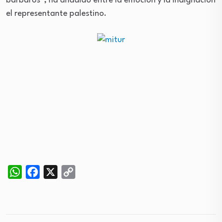
bárbaros”, ha añadido entre la emoción y la indignación
el representante palestino.
WhatsApp
Facebook
X
Copy
Link