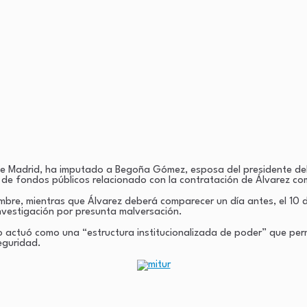
41 de Madrid, ha imputado a Begoña Gómez, esposa del presidente d
n de fondos públicos relacionado con la contratación de Álvarez co
embre, mientras que Álvarez deberá comparecer un día antes, el 10
investigación por presunta malversación.
o actuó como una “estructura institucionalizada de poder” que perm
eguridad.