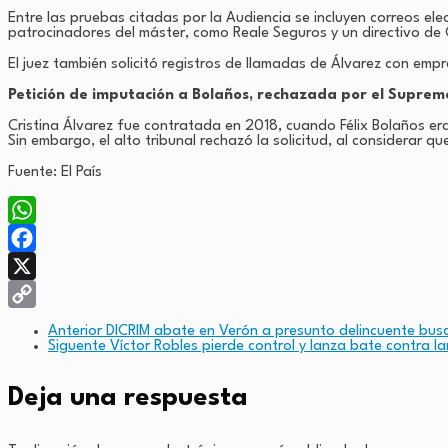
Entre las pruebas citadas por la Audiencia se incluyen correos el
patrocinadores del máster, como Reale Seguros y un directivo de 
El juez también solicitó registros de llamadas de Álvarez con 
Petición de imputación a Bolaños, rechazada por el Suprem
Cristina Álvarez fue contratada en 2018, cuando Félix Bolaños era
Sin embargo, el alto tribunal rechazó la solicitud, al considerar qu
Fuente: El País
WhatsApp
Facebook
X
Copy
Anterior
DICRIM abate en Verón a presunto delincuente bus
Siguente
Víctor Robles pierde control y lanza bate contra l
Link
Deja una respuesta