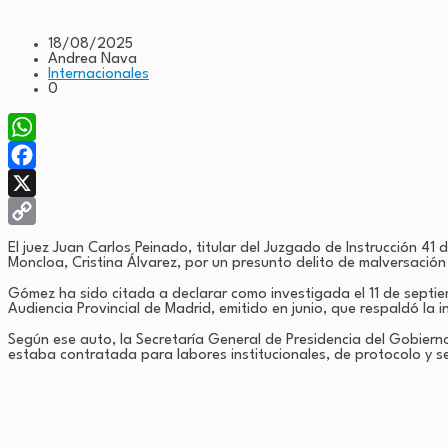
18/08/2025
Andrea Nava
Internacionales
0
WhatsApp
Facebook
X
Copy
El juez Juan Carlos Peinado, titular del Juzgado de Instrucción 
Moncloa, Cristina Álvarez, por un presunto delito de malversació
Link
Gómez ha sido citada a declarar como investigada el 11 de septi
Audiencia Provincial de Madrid, emitido en junio, que respaldó la 
Según ese auto, la Secretaría General de Presidencia del Gobiern
estaba contratada para labores institucionales, de protocolo y s