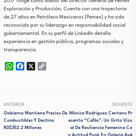
2017 funge como asesor del Director General de Pemex
Exploración y Producción. Cuenta con una trayectoria
de 27 años en Petróleos Mexicanos (Pemex) y ha sido
reconocido por su liderazgo en responsabilidad social
gubernamental. En su perfil de LinkedIn detalla
experiencia en gestión pública, programas sociales y
transparencia.
WhatsApp
Facebook
X
Copy
Link
ANTERIOR
SIGUENTE
Gobierno Mantiene Precios De
Mónica Rodríguez Centeno Pr
Combustibles Y Destina
Esenta “CaNa”: Un Grito Visu
RD$352.2 Millones
Al De Resiliencia Femenina Co
N Actitud Punk En Galería Avê