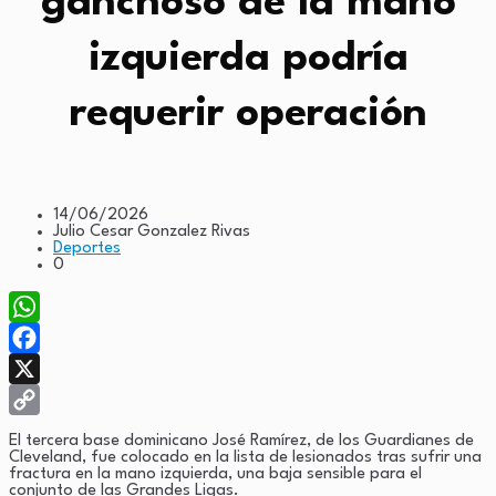
ganchoso de la mano
izquierda podría
requerir operación
14/06/2026
Julio Cesar Gonzalez Rivas
Deportes
0
WhatsApp
Facebook
X
Copy
El tercera base dominicano José Ramírez, de los Guardianes de
Cleveland, fue colocado en la lista de lesionados tras sufrir una
Link
fractura en la mano izquierda, una baja sensible para el
conjunto de las Grandes Ligas.