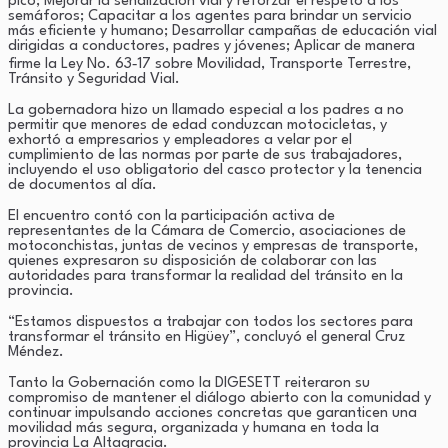
pico; Mejorar la señalización vial y reforzar el respeto a los
semáforos; Capacitar a los agentes para brindar un servicio
más eficiente y humano; Desarrollar campañas de educación vial
dirigidas a conductores, padres y jóvenes; Aplicar de manera
firme la Ley No. 63‑17 sobre Movilidad, Transporte Terrestre,
Tránsito y Seguridad Vial.
La gobernadora hizo un llamado especial a los padres a no
permitir que menores de edad conduzcan motocicletas, y
exhortó a empresarios y empleadores a velar por el
cumplimiento de las normas por parte de sus trabajadores,
incluyendo el uso obligatorio del casco protector y la tenencia
de documentos al día.
El encuentro contó con la participación activa de
representantes de la Cámara de Comercio, asociaciones de
motoconchistas, juntas de vecinos y empresas de transporte,
quienes expresaron su disposición de colaborar con las
autoridades para transformar la realidad del tránsito en la
provincia.
“Estamos dispuestos a trabajar con todos los sectores para
transformar el tránsito en Higüey”, concluyó el general Cruz
Méndez.
Tanto la Gobernación como la DIGESETT reiteraron su
compromiso de mantener el diálogo abierto con la comunidad y
continuar impulsando acciones concretas que garanticen una
movilidad más segura, organizada y humana en toda la
provincia La Altagracia.