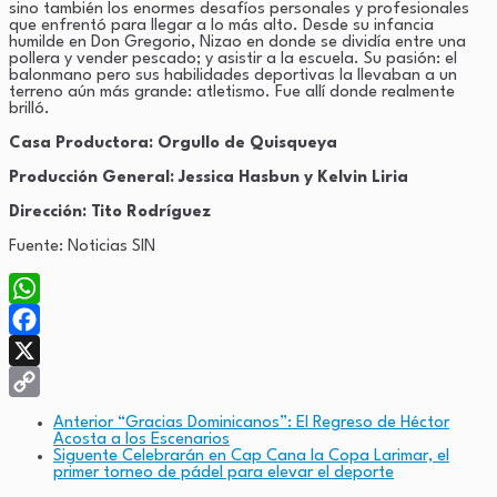
sino también los enormes desafíos personales y profesionales
que enfrentó para llegar a lo más alto. Desde su infancia
humilde en Don Gregorio, Nizao en donde se dividía entre una
pollera y vender pescado; y asistir a la escuela. Su pasión: el
balonmano pero sus habilidades deportivas la llevaban a un
terreno aún más grande: atletismo. Fue allí donde realmente
brilló.
Casa Productora: Orgullo de Quisqueya
Producción General: Jessica Hasbun y Kelvin Liria
Dirección: Tito Rodríguez
Fuente: Noticias SIN
WhatsApp
Facebook
X
Copy
Anterior
“Gracias Dominicanos”: El Regreso de Héctor
Acosta a los Escenarios
Link
Siguente
Celebrarán en Cap Cana la Copa Larimar, el
primer torneo de pádel para elevar el deporte