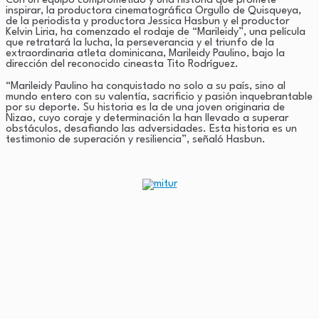
Con un equipo comprometido y una historia que promete
inspirar, la productora cinematográfica Orgullo de Quisqueya,
Link
de la periodista y productora Jessica Hasbun y el productor
Kelvin Liria, ha comenzado el rodaje de “Marileidy”, una película
que retratará la lucha, la perseverancia y el triunfo de la
extraordinaria atleta dominicana, Marileidy Paulino, bajo la
dirección del reconocido cineasta Tito Rodríguez.
“Marileidy Paulino ha conquistado no solo a su país, sino al
mundo entero con su valentía, sacrificio y pasión inquebrantable
por su deporte. Su historia es la de una joven originaria de
Nizao, cuyo coraje y determinación la han llevado a superar
obstáculos, desafiando las adversidades. Esta historia es un
testimonio de superación y resiliencia”, señaló Hasbun.