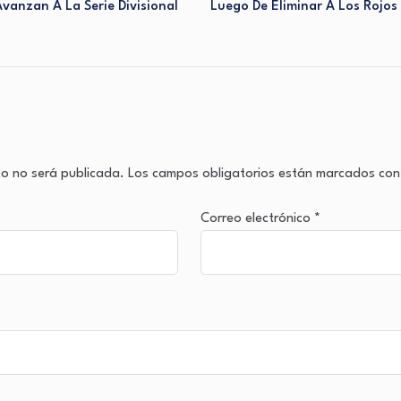
vanzan A La Serie Divisional
Luego De Eliminar A Los Rojos
co no será publicada.
Los campos obligatorios están marcados co
Correo electrónico
*