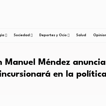
gía
Sociedad
Deportes y Ocio
Salud
Opinio
n Manuel Méndez anuncia
incursionará en la polític