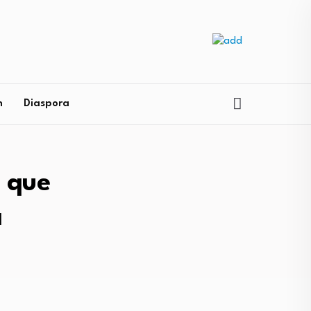
n
Diaspora
 que
a