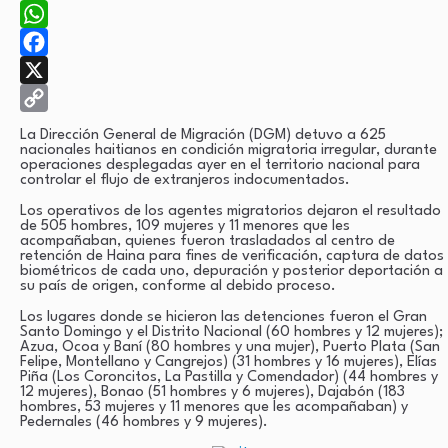
WhatsApp
Facebook
X
Copy
La Dirección General de Migración (DGM) detuvo a 625
nacionales haitianos en condición migratoria irregular, durante
Link
operaciones desplegadas ayer en el territorio nacional para
controlar el flujo de extranjeros indocumentados.
Los operativos de los agentes migratorios dejaron el resultado
de 505 hombres, 109 mujeres y 11 menores que les
acompañaban, quienes fueron trasladados al centro de
retención de Haina para fines de verificación, captura de datos
biométricos de cada uno, depuración y posterior deportación a
su país de origen, conforme al debido proceso.
Los lugares donde se hicieron las detenciones fueron el Gran
Santo Domingo y el Distrito Nacional (60 hombres y 12 mujeres);
Azua, Ocoa y Baní (80 hombres y una mujer), Puerto Plata (San
Felipe, Montellano y Cangrejos) (31 hombres y 16 mujeres), Elías
Piña (Los Coroncitos, La Pastilla y Comendador) (44 hombres y
12 mujeres), Bonao (51 hombres y 6 mujeres), Dajabón (183
hombres, 53 mujeres y 11 menores que les acompañaban) y
Pedernales (46 hombres y 9 mujeres).