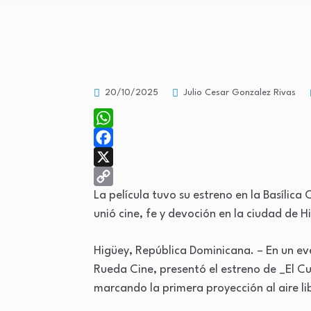
20/10/2025
Julio Cesar Gonzalez Rivas
WhatsApp
Facebook
X
Copy
La película tuvo su estreno en la Basílic
unió cine, fe y devoción en la ciudad de H
Link
Higüey, República Dominicana. – En un eve
Rueda Cine, presentó el estreno de _El Cu
marcando la primera proyección al aire li