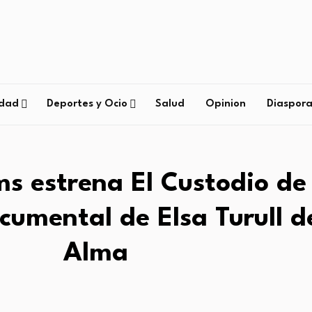
edad
Deportes y Ocio
Salud
Opinion
Diaspor
ms estrena El Custodio de 
cumental de Elsa Turull d
Alma