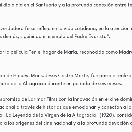
 día a día en el Santuario y a la profunda conexión entre fe
verdadera fe se refleja en la vida cotidiana, en la atención a
demás, siguiendo el ejemplo del Padre Evaristo”.
r la película “en el hogar de María, reconocida como Madr
o de Higüey, Mons. Jesús Castro Marte, fue posible realizar
ñora de la Altagracia durante un período de seis meses.
mpromiso de Larimar Films con la innovación en el cine domi
acional a través de historias que emocionan y conectan a l
a _La Leyenda de la Virgen de la Altagracia_ (1920), consi
o a los orígenes del cine nacional y a la profunda devoción 