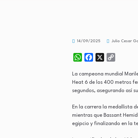
14/09/2025
Julio Cesar Go
WhatsApp
Facebook
X
Copy
Link
La campeona mundial Marileid
Heat 6 de los 400 metros f
segundos, asegurando así su 
En la carrera la medallista
mientras que Bassant Hemida
egipcio y finalizando en la t