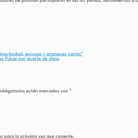
adores de posición participaron en las 60 yardas, lanzamientos a 
“inactividad, excusas y promesas vacías”
lys Fulcar por muerte de chino
obligatorios están marcados con
*
or para la próxima vez que comente.