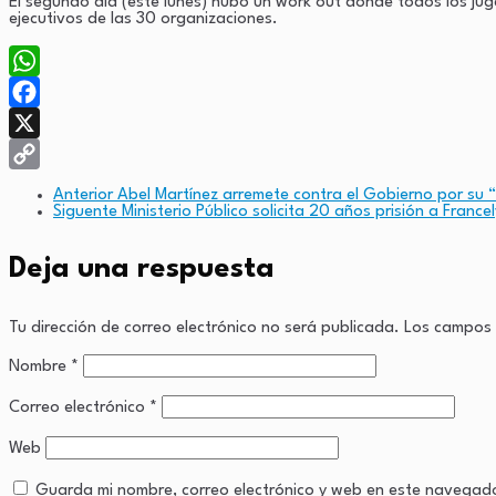
El segundo día (este lunes) hubo un work out donde todos los jug
ejecutivos de las 30 organizaciones.
WhatsApp
Facebook
X
Copy
Anterior
Abel Martínez arremete contra el Gobierno por su 
Siguente
Ministerio Público solicita 20 años prisión a France
Link
Deja una respuesta
Tu dirección de correo electrónico no será publicada.
Los campos 
Nombre
*
Correo electrónico
*
Web
Guarda mi nombre, correo electrónico y web en este navegad