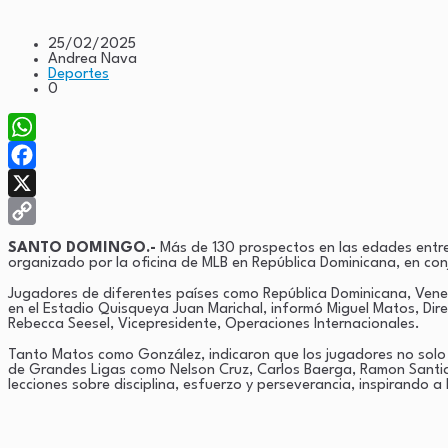
25/02/2025
Andrea Nava
Deportes
0
WhatsApp
Facebook
X
Copy
SANTO DOMINGO.-
Más de 130 prospectos en las edades entre 
organizado por la oficina de MLB en República Dominicana, en co
Link
Jugadores de diferentes países como República Dominicana, Venez
en el Estadio Quisqueya Juan Marichal, informó Miguel Matos, Dire
Rebecca Seesel, Vicepresidente, Operaciones Internacionales.
Tanto Matos como González, indicaron que los jugadores no solo 
de Grandes Ligas como Nelson Cruz, Carlos Baerga, Ramon Santiag
lecciones sobre disciplina, esfuerzo y perseverancia, inspirando 