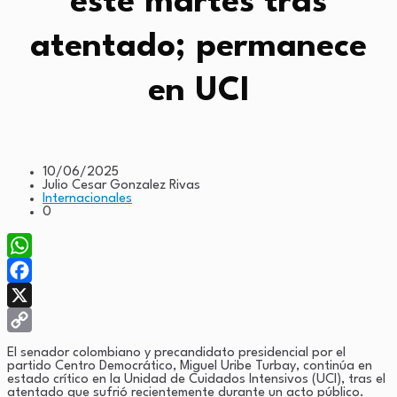
este martes tras
atentado; permanece
en UCI
10/06/2025
Julio Cesar Gonzalez Rivas
Internacionales
0
WhatsApp
Facebook
X
Copy
El senador colombiano y precandidato presidencial por el
partido Centro Democrático, Miguel Uribe Turbay, continúa en
Link
estado crítico en la Unidad de Cuidados Intensivos (UCI), tras el
atentado que sufrió recientemente durante un acto público.