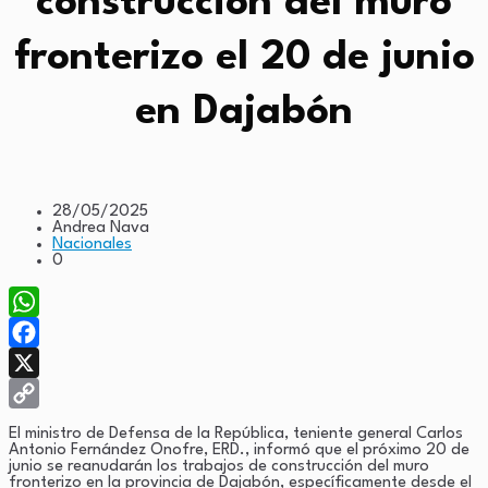
construcción del muro
fronterizo el 20 de junio
en Dajabón
28/05/2025
Andrea Nava
Nacionales
0
WhatsApp
Facebook
X
Copy
El ministro de Defensa de la República, teniente general Carlos
Antonio Fernández Onofre, ERD., informó que el próximo 20 de
Link
junio se reanudarán los trabajos de construcción del muro
fronterizo en la provincia de Dajabón, específicamente desde el