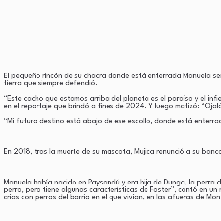
El pequeño rincón de su chacra donde está enterrada Manuela ser
tierra que siempre defendió.
“Este cacho que estamos arriba del planeta es el paraíso y el inf
en el reportaje que brindó a fines de 2024. Y luego matizó: “Oja
“Mi futuro destino está abajo de ese escollo, donde está enterr
En 2018, tras la muerte de su mascota, Mujica renunció a su banc
Manuela había nacido en Paysandú y era hija de Dunga, la perra d
perro, pero tiene algunas características de Foster”, contó en un
crías con perros del barrio en el que vivían, en las afueras de Mo