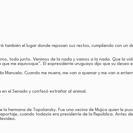
á también el lugar donde reposen sus restos, cumpliendo con un d
ierno, todo junto. Venimos de la nada y vamos a la nada. Que la vi
lá que me equivoque”. El expresidente uruguayo dijo que su deseo e
ada Manuela. Cuando me muera, me van a quemar y me van a enterrar
a en el Senado y confesó extrañar al animal.
e la hermana de Topolansky. Fue una vecina de Mujica quien le pus
 reportaje, cuando todavía era presidente de la República. Antes de
ntevideo.