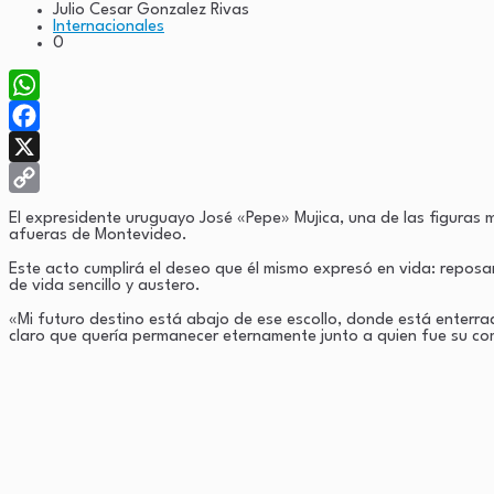
Julio Cesar Gonzalez Rivas
Internacionales
0
WhatsApp
Facebook
X
Copy
El expresidente uruguayo José «Pepe» Mujica, una de las figuras 
afueras de Montevideo.
Link
Este acto cumplirá el deseo que él mismo expresó en vida: reposa
de vida sencillo y austero.
«Mi futuro destino está abajo de ese escollo, donde está enterr
claro que quería permanecer eternamente junto a quien fue su co