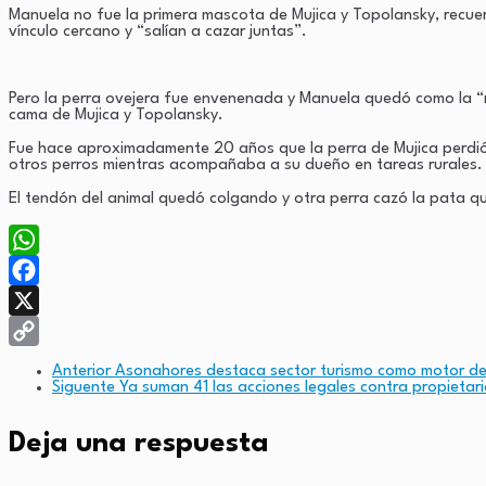
Manuela no fue la primera mascota de Mujica y Topolansky, recuer
vínculo cercano y “salían a cazar juntas”.
Pero la perra ovejera fue envenenada y Manuela quedó como la “re
cama de Mujica y Topolansky.
Fue hace aproximadamente 20 años que la perra de Mujica perdió 
otros perros mientras acompañaba a su dueño en tareas rurales. Cu
El tendón del animal quedó colgando y otra perra cazó la pata q
WhatsApp
Facebook
X
Copy
Anterior
Asonahores destaca sector turismo como motor de
Siguente
Ya suman 41 las acciones legales contra propietar
Link
Deja una respuesta