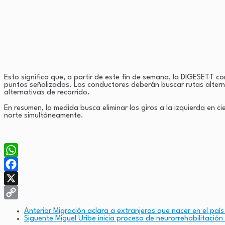
Esto significa que, a partir de este fin de semana, la DIGESETT c
puntos señalizados. Los conductores deberán buscar rutas alterna
alternativas de recorrido.
En resumen, la medida busca eliminar los giros a la izquierda en ci
norte simultáneamente.
WhatsApp
Facebook
X
Copy
Anterior
Migración aclara a extranjeros que nacer en el país
Siguente
Miguel Uribe inicia proceso de neurorrehabilitació
Link