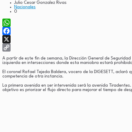
Julio Cesar Gonzalez Rivas
Nacionales
0
WhatsApp
Facebook
X
Copy
A partir de este fin de semana, la Dirección General de Seguridad
izquierda en intersecciones donde esta maniobra estará prohibid
Link
El coronel Rafael Tejeda Baldera, vocero de la DIGESETT, aclaró qu
competencia de otra instancia.
La primera avenida en ser intervenida será la avenida Tiradentes. 
objetivo es priorizar el flujo directo para mejorar el tiempo de de