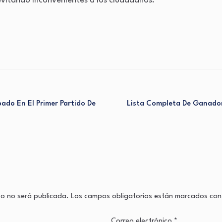
evitando inconvenientes a los ciudadanos.
bado En El Primer Partido De
Lista Completa De Ganador
co no será publicada.
Los campos obligatorios están marcados co
Correo electrónico
*