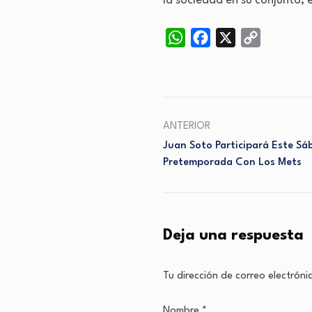
la sociedad en su conjunto, 
WhatsApp
Facebook
X
Copy
Link
ANTERIOR
Juan Soto Participará Este Sá
Pretemporada Con Los Mets
Deja una respuesta
Tu dirección de correo electróni
Nombre
*