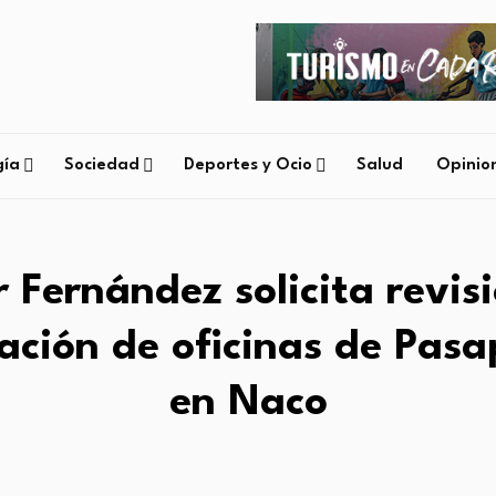
gía
Sociedad
Deportes y Ocio
Salud
Opinio
Fernández solicita revis
lación de oficinas de Pasa
en Naco