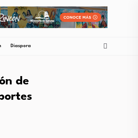
n
Diaspora
ión de
portes