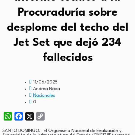
Procuraduría sobre
desplome del techo del
Jet Set que dejó 234
fallecidos
11/06/2025
Andrea Nava
Nacionales
0
WhatsApp
Facebook
X
Copy
Link
SANTO DOMINGO.- El Organismo Nacional de Evaluación y