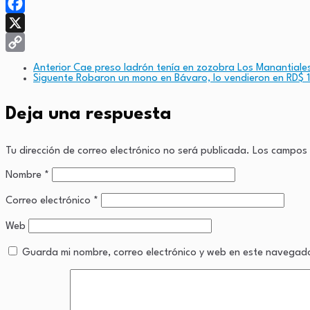
WhatsApp
Facebook
X
Copy
Anterior
Cae preso ladrón tenía en zozobra Los Manantiale
Siguente
Robaron un mono en Bávaro, lo vendieron en RD$ 1
Link
Deja una respuesta
Tu dirección de correo electrónico no será publicada.
Los campos 
Nombre
*
Correo electrónico
*
Web
Guarda mi nombre, correo electrónico y web en este navegad