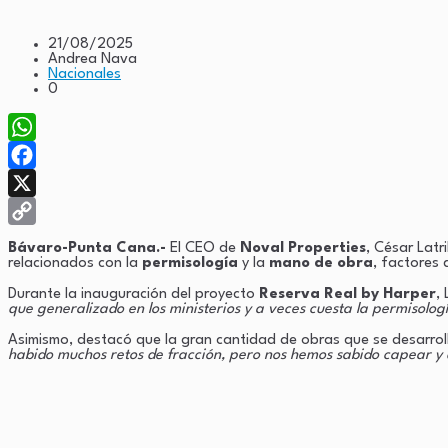
21/08/2025
Andrea Nava
Nacionales
0
WhatsApp
Facebook
X
Copy
Bávaro-Punta Cana.-
El CEO de
Noval Properties
, César Latr
relacionados con la
permisología
y la
mano de obra
, factores 
Link
Durante la inauguración del proyecto
Reserva Real by Harper
,
que generalizado en los ministerios y a veces cuesta la permisolo
Asimismo, destacó que la gran cantidad de obras que se desarro
habido muchos retos de fracción, pero nos hemos sabido capear y d