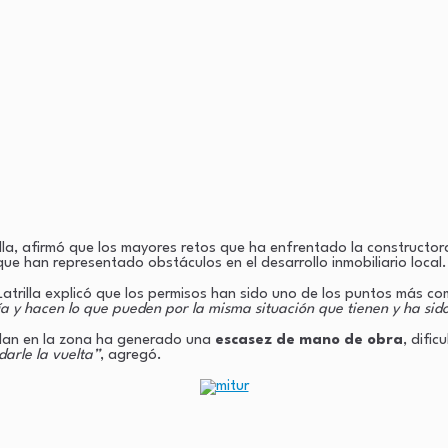
illa, afirmó que los mayores retos que ha enfrentado la construct
que han representado obstáculos en el desarrollo inmobiliario local.
 Latrilla explicó que los permisos han sido uno de los puntos más co
gía y hacen lo que pueden por la misma situación que tienen y ha si
llan en la zona ha generado una
escasez de mano de obra
, difi
arle la vuelta”
, agregó.