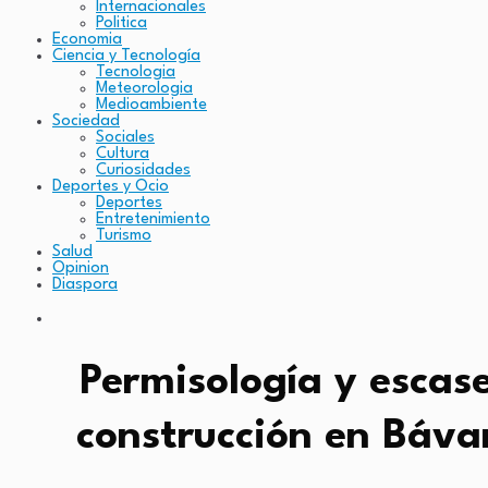
Internacionales
Politica
Economia
Ciencia y Tecnología
Tecnologia
Meteorologia
Medioambiente
Sociedad
Sociales
Cultura
Curiosidades
Deportes y Ocio
Deportes
Entretenimiento
Turismo
Salud
Opinion
Diaspora
Permisología y escas
construcción en Báva