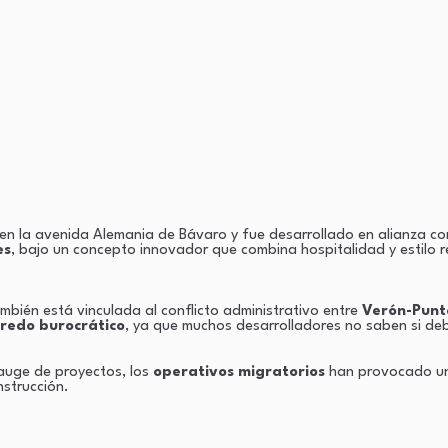
 en la avenida Alemania de Bávaro y fue desarrollado en alianza c
es
, bajo un concepto innovador que combina hospitalidad y estilo r
mbién está vinculada al conflicto administrativo entre
Verón-Punta
redo burocrático
, ya que muchos desarrolladores no saben si deb
auge de proyectos, los
operativos migratorios
han provocado una 
nstrucción.