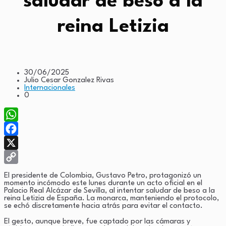
saludar de beso a la
reina Letizia
30/06/2025
Julio Cesar Gonzalez Rivas
Internacionales
0
WhatsApp
Facebook
X
Copy
El presidente de Colombia, Gustavo Petro, protagonizó un
momento incómodo este lunes durante un acto oficial en el
Link
Palacio Real Alcázar de Sevilla, al intentar saludar de beso a la
reina Letizia de España. La monarca, manteniendo el protocolo,
se echó discretamente hacia atrás para evitar el contacto.
El gesto, aunque breve, fue captado por las cámaras y