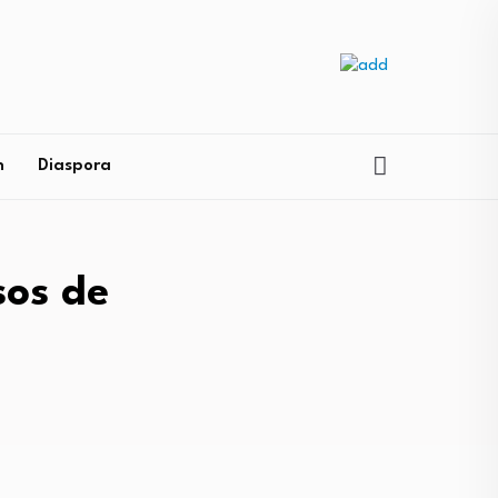
n
Diaspora
sos de