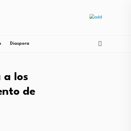
n
Diaspora
 a los
ento de