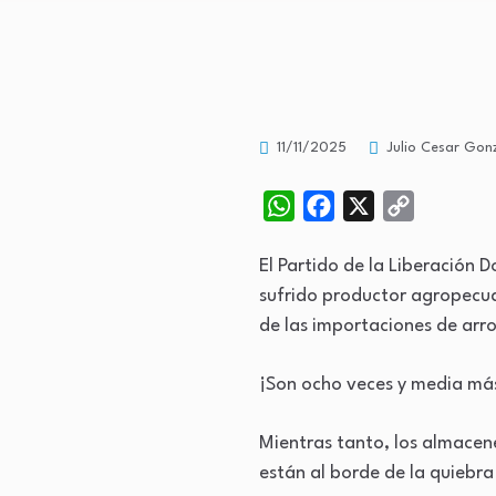
11/11/2025
Julio Cesar Gonz
WhatsApp
Facebook
X
Copy
Link
El Partido de la Liberación 
sufrido productor agropecua
de las importaciones de ar
¡Son ocho veces y media má
Mientras tanto, los almacene
están al borde de la quiebra