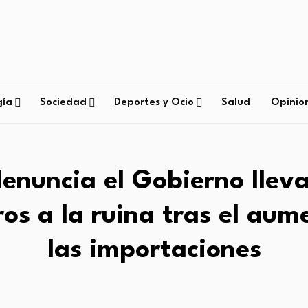
gía
Sociedad
Deportes y Ocio
Salud
Opinio
enuncia el Gobierno lleva
ros a la ruina tras el aum
las importaciones