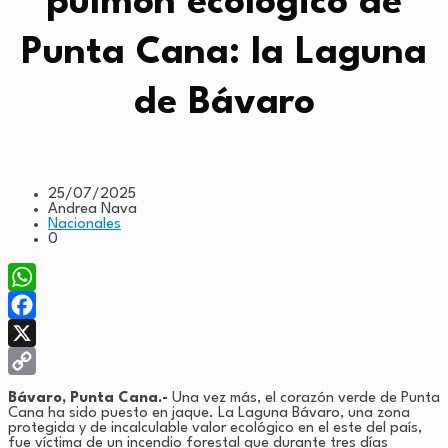
pulmón ecológico de
Punta Cana: la Laguna
de Bávaro
25/07/2025
Andrea Nava
Nacionales
0
WhatsApp
Facebook
X
Copy
Bávaro, Punta Cana.-
Una vez más, el corazón verde de Punta
Cana ha sido puesto en jaque. La Laguna Bávaro, una zona
Link
protegida y de incalculable valor ecológico en el este del país,
fue víctima de un incendio forestal que durante tres días