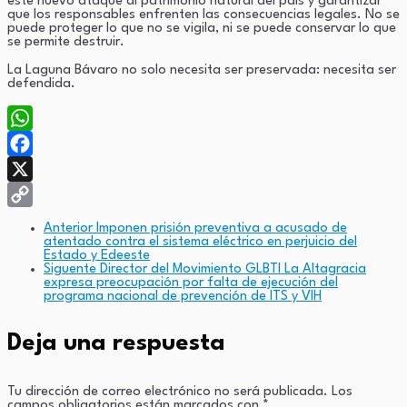
este nuevo ataque al patrimonio natural del país y garantizar
que los responsables enfrenten las consecuencias legales. No se
puede proteger lo que no se vigila, ni se puede conservar lo que
se permite destruir.
La Laguna Bávaro no solo necesita ser preservada: necesita ser
defendida.
WhatsApp
Facebook
X
Copy
Anterior
Imponen prisión preventiva a acusado de
atentado contra el sistema eléctrico en perjuicio del
Link
Estado y Edeeste
Siguente
Director del Movimiento GLBTI La Altagracia
expresa preocupación por falta de ejecución del
programa nacional de prevención de ITS y VIH
Deja una respuesta
Tu dirección de correo electrónico no será publicada.
Los
campos obligatorios están marcados con
*