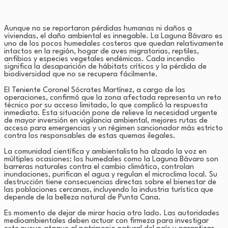
Aunque no se reportaron pérdidas humanas ni daños a
viviendas, el daño ambiental es innegable. La Laguna Bávaro es
uno de los pocos humedales costeros que quedan relativamente
intactos en la región, hogar de aves migratorias, reptiles,
anfibios y especies vegetales endémicas. Cada incendio
significa la desaparición de hábitats críticos y la pérdida de
biodiversidad que no se recupera fácilmente.
El Teniente Coronel Sócrates Martínez, a cargo de las
operaciones, confirmó que la zona afectada representa un reto
técnico por su acceso limitado, lo que complicó la respuesta
inmediata. Esta situación pone de relieve la necesidad urgente
de mayor inversión en vigilancia ambiental, mejores rutas de
acceso para emergencias y un régimen sancionador más estricto
contra los responsables de estas quemas ilegales.
La comunidad científica y ambientalista ha alzado la voz en
múltiples ocasiones: los humedales como la Laguna Bávaro son
barreras naturales contra el cambio climático, controlan
inundaciones, purifican el agua y regulan el microclima local. Su
destrucción tiene consecuencias directas sobre el bienestar de
las poblaciones cercanas, incluyendo la industria turística que
depende de la belleza natural de Punta Cana.
Es momento de dejar de mirar hacia otro lado. Las autoridades
medioambientales deben actuar con firmeza para investigar