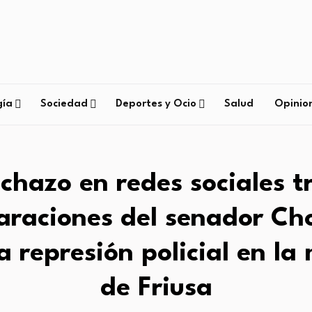
gía
Sociedad
Deportes y Ocio
Salud
Opinio
chazo en redes sociales t
araciones del senador Cho
a represión policial en l
de Friusa