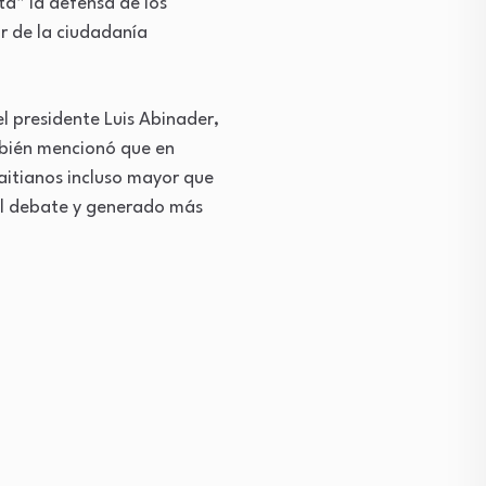
ta” la defensa de los
r de la ciudadanía
l presidente Luis Abinader,
mbién mencionó que en
aitianos incluso mayor que
 el debate y generado más