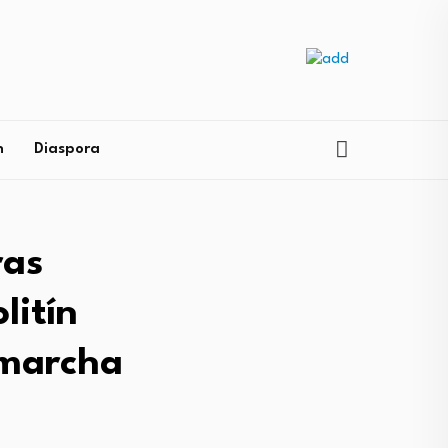
n
Diaspora
ras
litín
a marcha