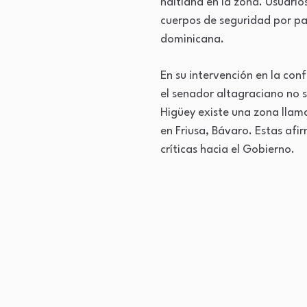
haitiana en la zona. Usuarios
cuerpos de seguridad por par
dominicana.
En su intervención en la co
el senador altagraciano no 
Higüey existe una zona llam
en Friusa, Bávaro. Estas afi
críticas hacia el Gobierno.