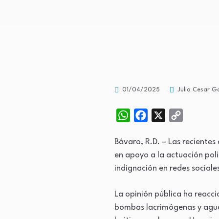
01/04/2025
Julio Cesar G
WhatsApp
Facebook
X
Copy
Link
Bávaro, R.D. – Las recientes
en apoyo a la actuación pol
indignación en redes sociale
La opinión pública ha reacci
bombas lacrimógenas y agua 