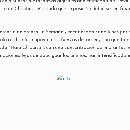
 en distintas plataformas digitales han calificado de “insóli
te de Cholitín, señalando que su posición debió ser en favo
nferencia de prensa La Semanal, encabezada cada lunes por e
solo reafirmó su apoyo a las fuerzas del orden, sino que ta
ada “Haití Chiquito”, con una concentración de migrantes h
rmaciones, lejos de apaciguar los ánimos, han intensificado