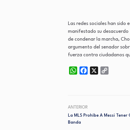
Las redes sociales han sido 
manifestado su desacuerdo c
de condenar la marcha, Chol
argumento del senador sobre 
fuerza contra ciudadanos qu
WhatsApp
Facebook
X
Copy
Link
ANTERIOR
La MLS Prohíbe A Messi Tener
Banda