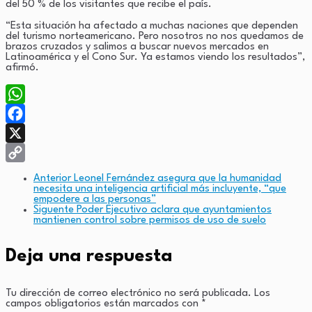
del 50 % de los visitantes que recibe el país.
“Esta situación ha afectado a muchas naciones que dependen
del turismo norteamericano. Pero nosotros no nos quedamos de
brazos cruzados y salimos a buscar nuevos mercados en
Latinoamérica y el Cono Sur. Ya estamos viendo los resultados”,
afirmó.
WhatsApp
Facebook
X
Copy
Anterior
Leonel Fernández asegura que la humanidad
necesita una inteligencia artificial más incluyente, “que
Link
empodere a las personas”
Siguente
Poder Ejecutivo aclara que ayuntamientos
mantienen control sobre permisos de uso de suelo
Deja una respuesta
Tu dirección de correo electrónico no será publicada.
Los
campos obligatorios están marcados con
*