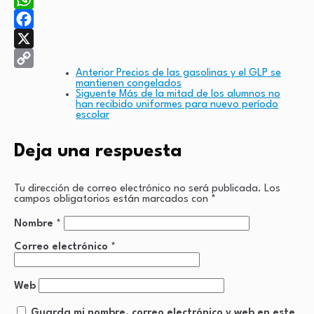
WhatsApp
Facebook
X
Anterior
Precios de las gasolinas y el GLP se
Copy
mantienen congelados
Siguente
Más de la mitad de los alumnos no
Link
han recibido uniformes para nuevo período
escolar
Deja una respuesta
Tu dirección de correo electrónico no será publicada.
Los
campos obligatorios están marcados con
*
Nombre
*
Correo electrónico
*
Web
Guarda mi nombre, correo electrónico y web en este