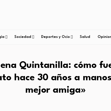
gía
Sociedad
Deportes y Ocio
Salud
Opinio
lena Quintanilla: cómo fue
ato hace 30 años a manos
mejor amiga»