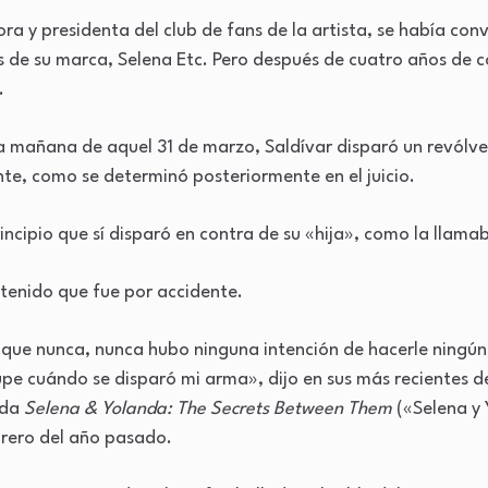
ra y presidenta del club de fans de la artista, se había conv
 de su marca, Selena Etc. Pero después de cuatro años de c
.
la mañana de aquel 31 de marzo, Saldívar disparó un revólv
te, como se determinó posteriormente en el juicio.
incipio que sí disparó en contra de su «hija», como la llama
tenido que fue por accidente.
 que nunca, nunca hubo ninguna intención de hacerle ning
upe cuándo se disparó mi arma», dijo en sus más recientes d
ada
Selena & Yolanda: The Secrets Between Them
(«Selena y 
ebrero del año pasado.