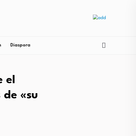
n
Diaspora
 el
 de «su