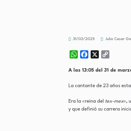
31/03/2025
Julio Cesar Go
WhatsApp
Facebook
X
Copy
Link
A las 13:05 del 31 de mar
La cantante de 23 años esta
Era la «reina del
tex-mex
«, 
y que definió su carrera ini