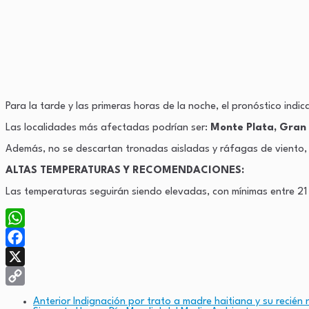
Para la tarde y las primeras horas de la noche, el pronóstico in
Las localidades más afectadas podrían ser:
Monte Plata, Gran 
Además, no se descartan tronadas aisladas y ráfagas de viento,
ALTAS TEMPERATURAS Y RECOMENDACIONES:
Las temperaturas seguirán siendo elevadas, con mínimas entre 21 
WhatsApp
Facebook
X
Copy
Anterior
Indignación por trato a madre haitiana y su recién