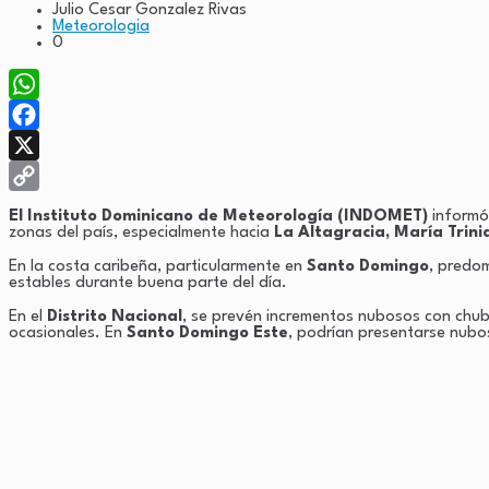
Julio Cesar Gonzalez Rivas
Meteorologia
0
WhatsApp
Facebook
X
Copy
El Instituto Dominicano de Meteorología (INDOMET)
informó 
zonas del país, especialmente hacia
La Altagracia, María Trin
Link
En la costa caribeña, particularmente en
Santo Domingo
, predo
estables durante buena parte del día.
En el
Distrito Nacional
, se prevén incrementos nubosos con chu
ocasionales. En
Santo Domingo Este
, podrían presentarse nubo