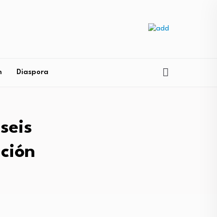
n
Diaspora
seis
ación