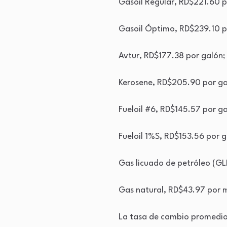
Gasoil Regular, RD$221.60 p
Gasoil Óptimo, RD$239.10 po
Avtur, RD$177.38 por galón;
Kerosene, RD$205.90 por ga
Fueloil #6, RD$145.57 por g
Fueloil 1%S, RD$153.56 por 
Gas licuado de petróleo (GL
Gas natural, RD$43.97 por m
La tasa de cambio promedio 