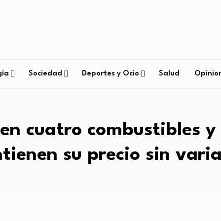
gía
Sociedad
Deportes y Ocio
Salud
Opinio
en cuatro combustibles y 
ienen su precio sin vari