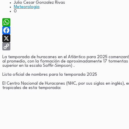
Julio Cesar Gonzalez Rivas
Meteorologia
0
WhatsApp
Facebook
X
Copy
La temporada de huracanes en el Atlántico para 2025 comenzará of
al promedio, con la formación de aproximadamente 17 tormentas c
Link
superior en la escala Saffir-Simpson) .
Lista oficial de nombres para la temporada 2025
El Centro Nacional de Huracanes (NHC, por sus siglas en inglés), 
tropicales de esta temporada: