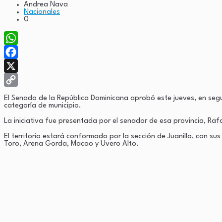
Andrea Nava
Nacionales
0
WhatsApp
Facebook
X
Copy
El Senado de la República Dominicana aprobó este jueves, en segund
categoría de municipio.
Link
La iniciativa fue presentada por el senador de esa provincia, Ra
El territorio estará conformado por la sección de Juanillo, con su
Toro, Arena Gorda, Macao y Uvero Alto.