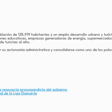
ción de 138,919 habitantes y un amplio desarrollo urbano y turísti
uciones educativas, empresas generadoras de energía, supermercados
de turistas al año.
su autonomía administrativa y consolidarse como uno de los polos
a respuesta propagandista del gobierno
nal de la Liga Diamante