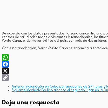
De acuerdo con los datos presentados, la zona concentra una pobla
centros de salud orientados a visitantes internacionales, instit
Punta Cana, el de mayor tráfico del país, con más de 4.5 millones 
Con esta aprobación, Verón-Punta Cana se encamina a fortalecer 
WhatsApp
Facebook
X
Copy
Anterior
Indignación en Cuba por apagones de 27 horas y l
Siguente
Marileidy Paulino alcanza el segundo lugar en la Fi
Link
Deja una respuesta