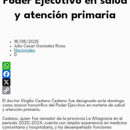
Poder Ejecutivo en salud
y atención primaria
18/08/2025
Julio Cesar Gonzalez Rivas
Nacionales
0
WhatsApp
Facebook
X
Copy
El doctor Virgilio Cedano Cedano fue designado este domingo
como asesor honorífico del Poder Ejecutivo en materia de salud
Link
y atención primaria.
Cedano, quien fue senador de la provincia La Altagracia en el
periodo 2020-2024, cuenta con amplia experiencia en medicina
comunitaria y hospitalaria, y ha desempeñado funciones