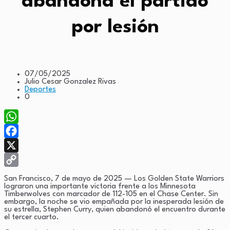
abandona el partido
por lesión
07/05/2025
Julio Cesar Gonzalez Rivas
Deportes
0
WhatsApp
Facebook
X
Copy
San Francisco, 7 de mayo de 2025 — Los Golden State Warriors
lograron una importante victoria frente a los Minnesota
Link
Timberwolves con marcador de 112-105 en el Chase Center. Sin
embargo, la noche se vio empañada por la inesperada lesión de
su estrella, Stephen Curry, quien abandonó el encuentro durante
el tercer cuarto.