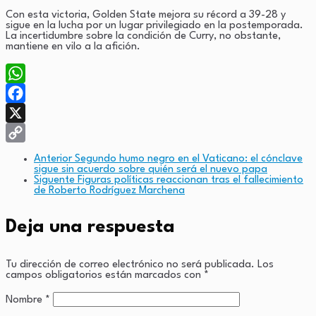
Con esta victoria, Golden State mejora su récord a 39-28 y
sigue en la lucha por un lugar privilegiado en la postemporada.
La incertidumbre sobre la condición de Curry, no obstante,
mantiene en vilo a la afición.
WhatsApp
Facebook
X
Copy
Anterior
Segundo humo negro en el Vaticano: el cónclave
sigue sin acuerdo sobre quién será el nuevo papa
Link
Siguente
Figuras políticas reaccionan tras el fallecimiento
de Roberto Rodríguez Marchena
Deja una respuesta
Tu dirección de correo electrónico no será publicada.
Los
campos obligatorios están marcados con
*
Nombre
*