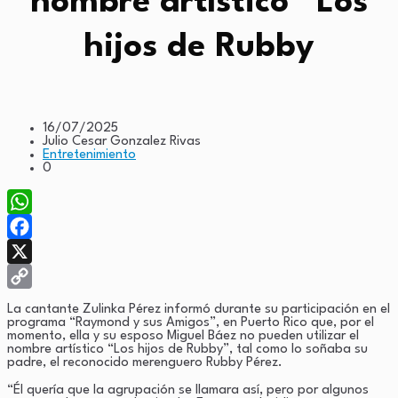
nombre artístico “Los
hijos de Rubby
16/07/2025
Julio Cesar Gonzalez Rivas
Entretenimiento
0
WhatsApp
Facebook
X
Copy
La cantante Zulinka Pérez informó durante su participación en el
programa “Raymond y sus Amigos”, en Puerto Rico que, por el
Link
momento, ella y su esposo Miguel Báez no pueden utilizar el
nombre artístico “Los hijos de Rubby”, tal como lo soñaba su
padre, el reconocido merenguero Rubby Pérez.
“Él quería que la agrupación se llamara así, pero por algunos