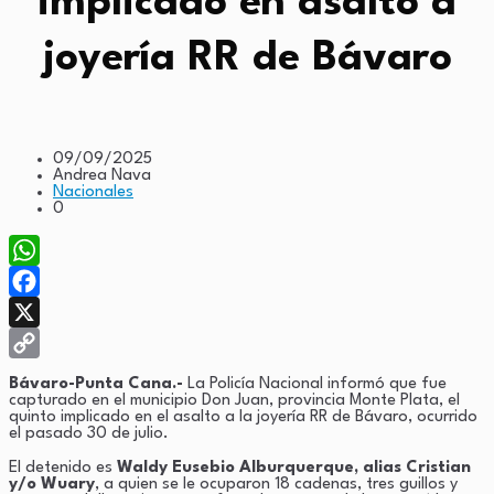
implicado en asalto a
joyería RR de Bávaro
09/09/2025
Andrea Nava
Nacionales
0
WhatsApp
Facebook
X
Copy
Bávaro-Punta Cana.-
La Policía Nacional informó que fue
capturado en el municipio Don Juan, provincia Monte Plata, el
Link
quinto implicado en el asalto a la joyería RR de Bávaro, ocurrido
el pasado 30 de julio.
El detenido es
Waldy Eusebio Alburquerque, alias Cristian
y/o Wuary
, a quien se le ocuparon 18 cadenas, tres guillos y