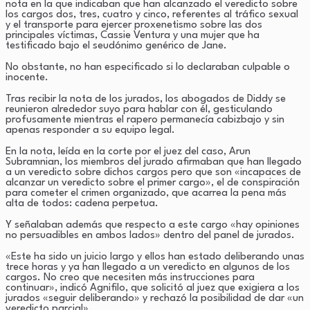
nota en la que indicaban que han alcanzado el veredicto sobre
los cargos dos, tres, cuatro y cinco, referentes al tráfico sexual
y el transporte para ejercer proxenetismo sobre las dos
principales víctimas, Cassie Ventura y una mujer que ha
testificado bajo el seudónimo genérico de Jane.
No obstante, no han especificado si lo declaraban culpable o
inocente.
Tras recibir la nota de los jurados, los abogados de Diddy se
reunieron alrededor suyo para hablar con él, gesticulando
profusamente mientras el rapero permanecía cabizbajo y sin
apenas responder a su equipo legal.
En la nota, leída en la corte por el juez del caso, Arun
Subramnian, los miembros del jurado afirmaban que han llegado
a un veredicto sobre dichos cargos pero que son «incapaces de
alcanzar un veredicto sobre el primer cargo», el de conspiración
para cometer el crimen organizado, que acarrea la pena más
alta de todos: cadena perpetua.
Y señalaban además que respecto a este cargo «hay opiniones
no persuadibles en ambos lados» dentro del panel de jurados.
«Este ha sido un juicio largo y ellos han estado deliberando unas
trece horas y ya han llegado a un veredicto en algunos de los
cargos. No creo que necesiten más instrucciones para
continuar», indicó Agnifilo, que solicitó al juez que exigiera a los
jurados «seguir deliberando» y rechazó la posibilidad de dar «un
veredicto parcial».