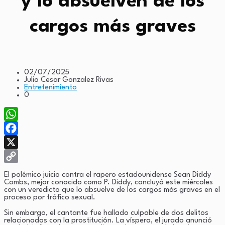
y lo absuelven de los
cargos más graves
02/07/2025
Julio Cesar Gonzalez Rivas
Entretenimiento
0
WhatsApp
Facebook
X
Copy
El polémico juicio contra el rapero estadounidense Sean Diddy
Combs, mejor conocido como P. Diddy, concluyó este miércoles
Link
con un veredicto que lo absuelve de los cargos más graves en el
proceso por tráfico sexual.
Sin embargo, el cantante fue hallado culpable de dos delitos
relacionados con la prostitución. La víspera, el jurado anunció