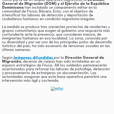
Como parte de un amplio operativo migratorio, la
Dirección
General de Migración (DGM) y el Ejército de la República
Link
Dominicana
han instalado un campamento militar en la
comunidad de Friusa, Bávaro
.
Esto, con el objetivo de
intensificar las labores de detección y deportación de
ciudadanos haitianos en condición migratoria irregular.
La medida se produce tras crecientes protestas de residentes y
grupos comunitarios que exigen al gobierno una respuesta más
contundente ante la presencia, que consideran masiva, de
inmigrantes haitianos en esa localidad. La zona, conocida por
su diversidad y por ser uno de los principales polos de desarrollo
turístico del país, ha sido escenario de tensiones sociales en las
últimas semanas.
Según
imágenes difundidas
por la
Dirección General de
Migración,
decenas de carpas han sido instaladas en un
espacio estratégico de Friusa. Allí los soldados permanecerán
acantonados para reforzar las labores de patrullaje, detención
y procesamiento de extranjeros sin documentación. Las
autoridades aseguran que esta base operativa permitirá una
intervención más ágil y sostenida.